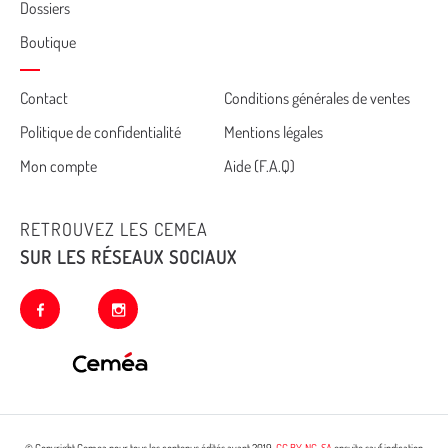
Dossiers
Boutique
Cemea
Contact
Conditions générales de ventes
Politique de confidentialité
Mentions légales
footer
Mon compte
Aide (F.A.Q)
RETROUVEZ LES CEMEA
SUR LES RÉSEAUX SOCIAUX
facebook
instagram
© Copyright Cemea pour tous les contenus édités avant 2019.
CC BY-NC-SA
ensuite sauf indication