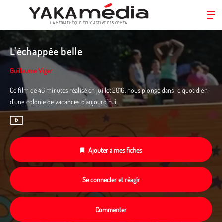
LA MÉDIATHÈQUE ÉDUC’ACTIVE DES CEMÉA
Aller
au
L'échappée belle
contenu
principal
Guillaume Viger
Ce film de 46 minutes réalisé en juillet 2016, nous plonge dans le quotidien
d’une colonie de vacances d'aujourd’hui.
Ajouter à mes fiches
Se connecter et réagir
Commenter