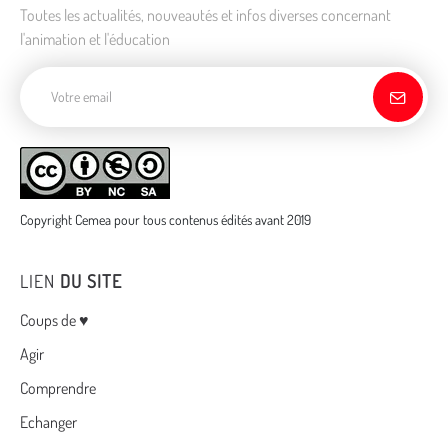
Toutes les actualités, nouveautés et infos diverses concernant
l'animation et l'éducation
Adresse de courriel
Copyright Cemea pour tous contenus édités avant 2019
LIEN
DU SITE
Menu
Coups de ♥
Agir
Comprendre
Echanger