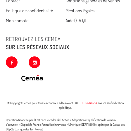
Cemea
Contact
Conditions générales de ventes
Politique de confidentialité
Mentions légales
footer
Mon compte
Aide (F.A.Q)
RETROUVEZ LES CEMEA
SUR LES RÉSEAUX SOCIAUX
facebook
instagram
© Copyright Cemea pour tous les contenus édités avant 2019.
CC BY-NC-SA
ensuite sauf indication
spécifique.
Opération financée par l’État dans le cadre de l’Action « Adaptation et qualification de la main
d’œuvre », « Dispositifs France Formation Innovante NUMérique (DEFFINUM) », opéré par la Caisse des
Dépôts (Banque des Territoires)