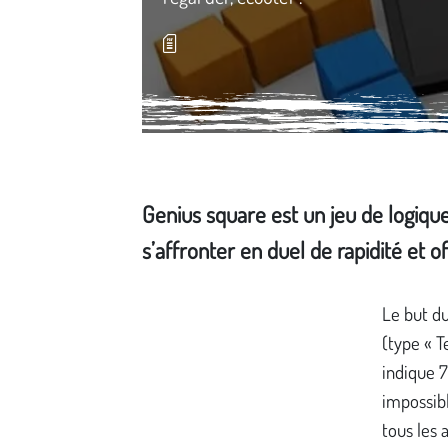
Genius square est un jeu de logique 
s’affronter en duel de rapidité et 
Média secondaire
Le but du
(type « T
indique 7
impossibl
tous les 