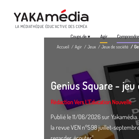
Menu
LA MÉDIATHÈQUE ÉDUC’ACTIVE DES CEMÉA
Coups de ♥
Agir
Comprendr
Aller
Accueil
Agir
Jeux
Jeux de société
Ge
au
contenu
principal
Genius Square - jeu 
Rédaction Vers L'Education Nouvelle
Publié le 11/06/2026 sur Yakamédi
la revue VEN n°598 juillet-septembre
regarder, écouter".