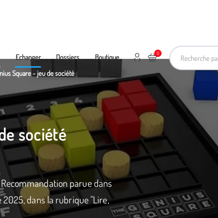
Recherche pa
0
Mon compte
Ajouter au panier
e
Echanger
Dossiers
Boutique
nius Square - jeu de société
de société
a. Recommandation parue dans
 2025, dans la rubrique "Lire,