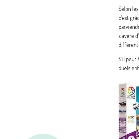
Selon les
c’est grâ
parviendr
s’avère d
différent
S’il peut
duels enf