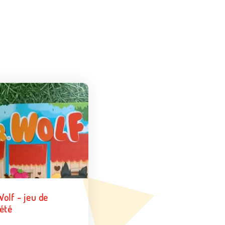
olf - jeu de
iété