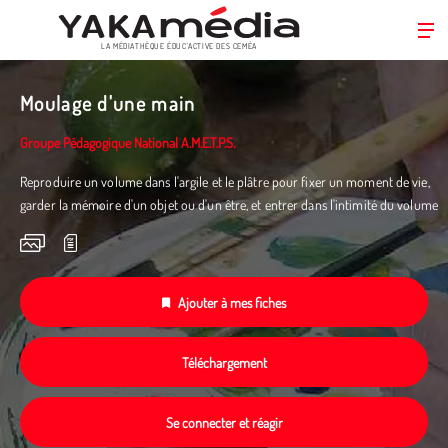
LA MÉDIATHÈQUE ÉDUC’ACTIVE DES CEMÉA
Aller
au
Moulage d'une main
contenu
principal
Groupe Pédagogique National A.M.E.T.P.S.
Reproduire un volume dans l'argile et le plâtre pour fixer un moment de vie,
garder la mémoire d'un objet ou d'un être, et entrer dans l'intimité du volume
Ajouter à mes fiches
Téléchargement
Se connecter et réagir