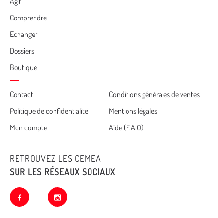
Agir
Comprendre
Echanger
Dossiers
Boutique
Cemea
Contact
Conditions générales de ventes
Politique de confidentialité
Mentions légales
footer
Mon compte
Aide (F.A.Q)
RETROUVEZ LES CEMEA
SUR LES RÉSEAUX SOCIAUX
facebook
instagram