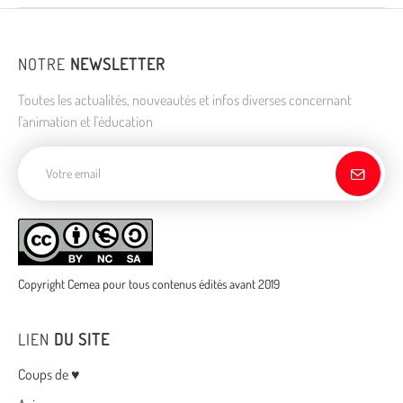
NOTRE
NEWSLETTER
Toutes les actualités, nouveautés et infos diverses concernant
l'animation et l'éducation
Adresse de courriel
Copyright Cemea pour tous contenus édités avant 2019
LIEN
DU SITE
Menu
Coups de ♥