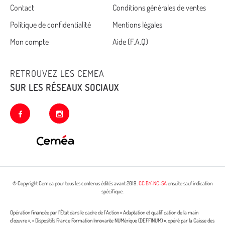
Cemea
Contact
Conditions générales de ventes
Politique de confidentialité
Mentions légales
footer
Mon compte
Aide (F.A.Q)
RETROUVEZ LES CEMEA
SUR LES RÉSEAUX SOCIAUX
facebook
instagram
© Copyright Cemea pour tous les contenus édités avant 2019.
CC BY-NC-SA
ensuite sauf indication
spécifique.
Opération financée par l’État dans le cadre de l’Action « Adaptation et qualification de la main
d’œuvre », « Dispositifs France Formation Innovante NUMérique (DEFFINUM) », opéré par la Caisse des