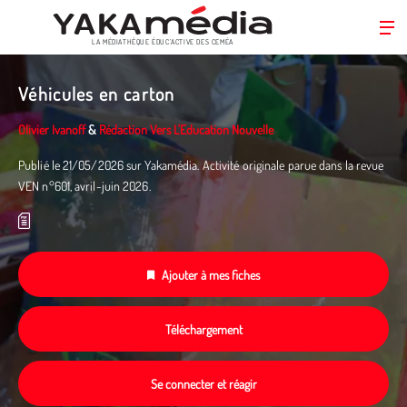
LA MÉDIATHÈQUE ÉDUC’ACTIVE DES CEMÉA
Aller
au
Véhicules en carton
contenu
principal
Olivier Ivanoff
&
Rédaction Vers L'Education Nouvelle
Publié le 21/05/2026 sur Yakamédia. Activité originale parue dans la revue
VEN n°601, avril-juin 2026.
Ajouter à mes fiches
Téléchargement
Se connecter et réagir