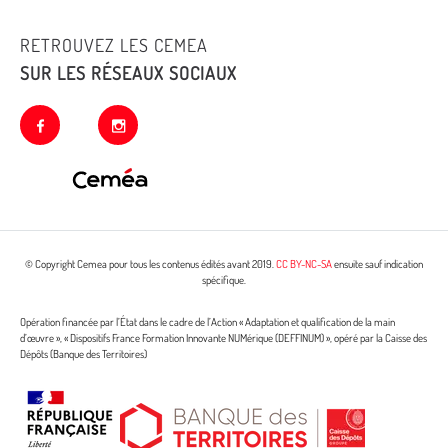
RETROUVEZ LES CEMEA
SUR LES RÉSEAUX SOCIAUX
facebook
instagram
© Copyright Cemea pour tous les contenus édités avant 2019.
CC BY-NC-SA
ensuite sauf indication
spécifique.
Opération financée par l’État dans le cadre de l’Action « Adaptation et qualification de la main
d’œuvre », « Dispositifs France Formation Innovante NUMérique (DEFFINUM) », opéré par la Caisse des
Dépôts (Banque des Territoires)