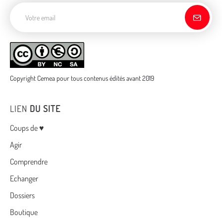
Adresse de courriel
Copyright Cemea pour tous contenus édités avant 2019
LIEN
DU SITE
Menu
Coups de ♥
Agir
Comprendre
Echanger
Dossiers
Boutique