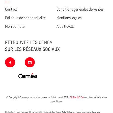
Cemea
Contact
Conditions générales de ventes
Politique de confidentialité
Mentions légales
footer
Mon compte
Aide (F.A.Q)
RETROUVEZ LES CEMEA
SUR LES RÉSEAUX SOCIAUX
facebook
instagram
© Copyright Cemea pour tous les contenus édités avant 2019.
CC BY-NC-SA
ensuite sauf indication
spécifique.
Opération financée par l’État dans le cadre de l’Action « Adaptation et qualification de la main