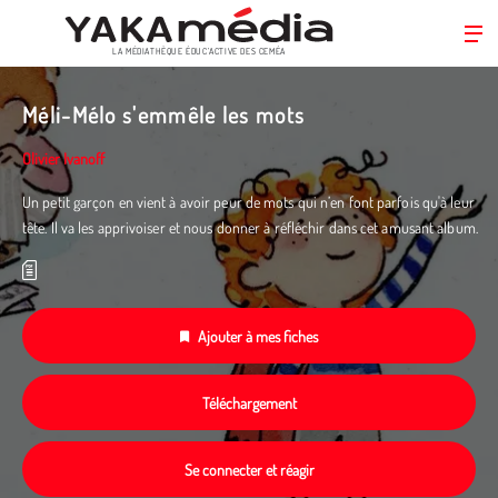
LA MÉDIATHÈQUE ÉDUC’ACTIVE DES CEMÉA
Aller
au
Méli-Mélo s'emmêle les mots
contenu
principal
Olivier Ivanoff
Un petit garçon en vient à avoir peur de mots qui n’en font parfois qu'à leur
tête. Il va les apprivoiser et nous donner à réfléchir dans cet amusant album.
Ajouter à mes fiches
Téléchargement
Se connecter et réagir