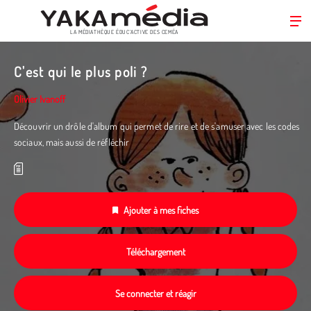
LA MÉDIATHÈQUE ÉDUC’ACTIVE DES CEMÉA
Aller
au
C'est qui le plus poli ?
contenu
principal
Olivier Ivanoff
Découvrir un drôle d'album qui permet de rire et de s'amuser avec les codes
sociaux, mais aussi de réfléchir
Ajouter à mes fiches
Téléchargement
Se connecter et réagir