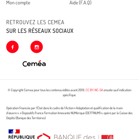
Mon compte
Aide (F.A.Q)
RETROUVEZ LES CEMEA
SUR LES RÉSEAUX SOCIAUX
facebook
instagram
© Copyright Cemea pour tous les contenus édités avant 2019.
CC BY-NC-SA
ensuite sauf indication
spécifique.
Opération financée par l’État dans le cadre de l’Action « Adaptation et qualification de la main
d’œuvre », « Dispositifs France Formation Innovante NUMérique (DEFFINUM) », opéré par la Caisse des
Dépôts (Banque des Territoires)