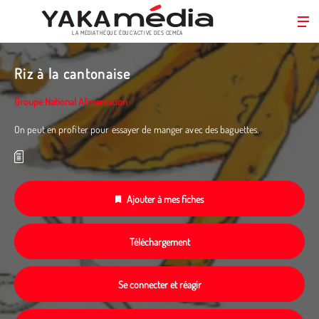
LA MÉDIATHÈQUE ÉDUC’ACTIVE DES CEMÉA
Aller
au
Riz à la cantonaise
contenu
principal
Groupe National Alimentation
On peut en profiter pour essayer de manger avec des baguettes.
Ajouter à mes fiches
Téléchargement
Se connecter et réagir