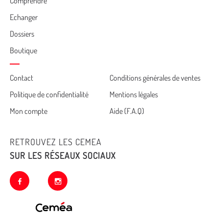
Comprendre
Echanger
Dossiers
Boutique
Cemea
Contact
Conditions générales de ventes
Politique de confidentialité
Mentions légales
footer
Mon compte
Aide (F.A.Q)
RETROUVEZ LES CEMEA
SUR LES RÉSEAUX SOCIAUX
facebook
instagram