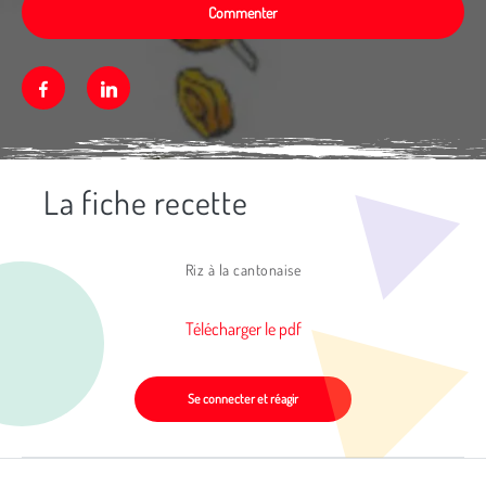
Commenter
Facebook
Linkedin
La fiche recette
Média secondaire
Riz à la cantonaise
Télécharger le pdf
Se connecter et réagir