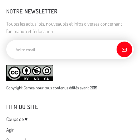
NOTRE
NEWSLETTER
Toutes les actualités, nouveautés et infos diverses concernant
l'animation et l'éducation
Adresse de courriel
Copyright Cemea pour tous contenus édités avant 2019
LIEN
DU SITE
Menu
Coups de ♥
Agir