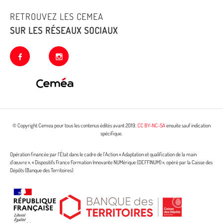
RETROUVEZ LES CEMEA
SUR LES RÉSEAUX SOCIAUX
facebook
instagram
© Copyright Cemea pour tous les contenus édités avant 2019.
CC BY-NC-SA
ensuite sauf indication
spécifique.
Opération financée par l’État dans le cadre de l’Action « Adaptation et qualification de la main
d’œuvre », « Dispositifs France Formation Innovante NUMérique (DEFFINUM) », opéré par la Caisse des
Dépôts (Banque des Territoires)