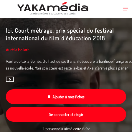
LA MÉDIATHÈQUE ÉDUC’ACTIVE DES CEMÉA
Aller
au
Ici. Court métrage, prix spécial du festival
contenu
international du film d'éducation 2018
principal
Aurélia Hollart
Axel a quitté la Guinée. Du haut de ses 8 ans, il découvre la banlieue française et
sa nouvelle école. Mais son cœur est resté là-bas et Axel n’arrive plus à parler
Ajouter à mes fiches
Se connecter et réagir
1 personne a aimé cette fiche