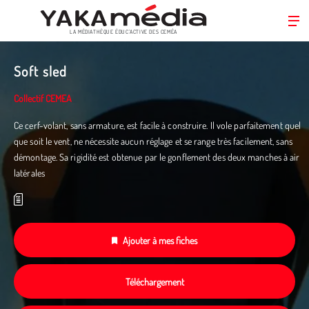
LA MÉDIATHÈQUE ÉDUC’ACTIVE DES CEMÉA
Aller
au
Soft sled
contenu
principal
Collectif CEMEA
Ce cerf-volant, sans armature, est facile à construire. Il vole parfaitement quel
que soit le vent, ne nécessite aucun réglage et se range très facilement, sans
démontage. Sa rigidité est obtenue par le gonflement des deux manches à air
latérales
Ajouter à mes fiches
Téléchargement