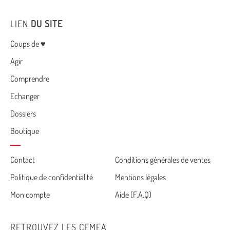
LIEN
DU SITE
Menu
Coups de ♥
Agir
Comprendre
Echanger
Dossiers
Boutique
Cemea
Contact
Conditions générales de ventes
Politique de confidentialité
Mentions légales
footer
Mon compte
Aide (F.A.Q)
RETROUVEZ LES CEMEA