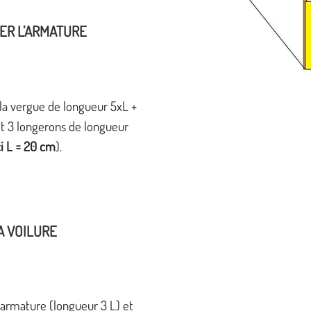
ER L’ARMATURE
r la vergue de longueur 5xL +
t 3 longerons de longueur
ci L = 20 cm
).
A VOILURE
l’armature (longueur 3 L) et