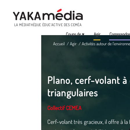
Menu
LA MÉDIATHÈQUE ÉDUC’ACTIVE DES CEMÉA
Coups de ♥
Agir
Comprendr
Aller
Accueil
Agir
Activités autour de l'environn
au
contenu
principal
Plano, cerf-volant à 
triangulaires
Collectif CEMEA
Cerf-volant très gracieux, il offre à l