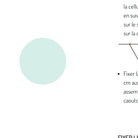
la cell
en sui
sur le
sur la 
Fixer 
cm aux
assemb
caout
FIXER L