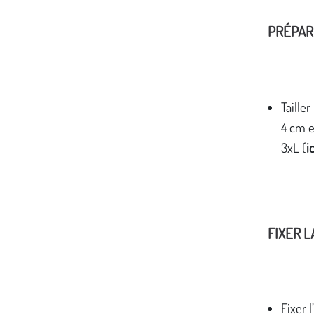
PRÉPAR
Taille
4 cm e
3xL (
i
FIXER L
Fixer 