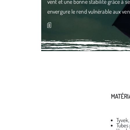
vent et une bonne stabilité grâce à se
envergure le rend vulnérable aux ven
Média secondaire
MATÉRI
Tyvek, 
Tubes 