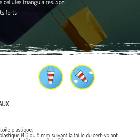
s cellules triangulaires. Son
ts forts
AUX
toile plastique.
plastique Ø 6 ou 8 mm suivant la taille du cerf-volant.