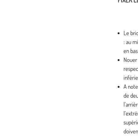
Le bri
: au mi
en bas 
Nouer 
respec
inféri
A note
de deu
l’arriè
l’extr
supéri
doiven