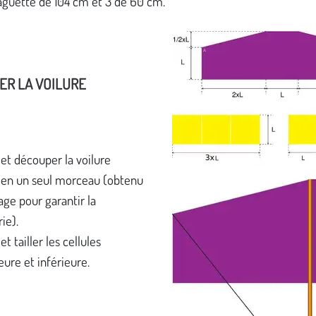
guette de 104 cm et 3 de 60 cm.
ER LA VOILURE
 et découper la voilure
e) en un seul morceau (obtenu
iage pour garantir la
ie).
et tailler les cellules
eure et inférieure.