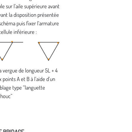
ule sur l’aile supérieure avant
vant la disposition présentée
 schéma puis fixer l’armature
cellule inférieure :
la vergue de longueur 5L + 4
 points A et B à l’aide d’un
lage type “languette
chouc”
E BRIDAGE