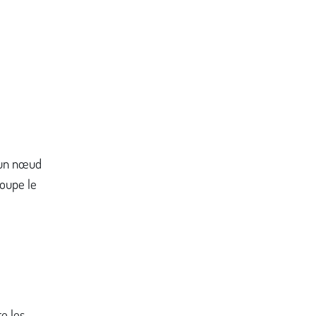
 un nœud
Coupe le
re les