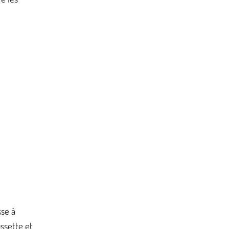
sse à
ussette et