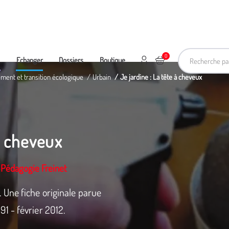
Recherche pa
0
Mon compte
Ajouter au panier
e
Echanger
Dossiers
Boutique
ement et transition écologique
Urbain
Je jardine : La tête à cheveux
à cheveux
-Pédagogie Freinet
 Une fiche originale parue
1 - février 2012.