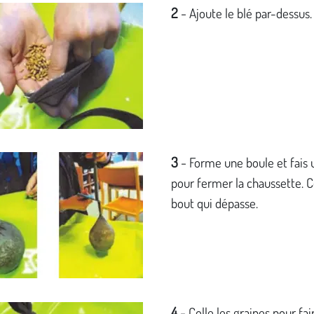
2
-
Ajoute le blé par-dessus.
3
-
Forme une boule et fais
pour fermer la chaussette. 
bout qui dépasse.
4
-
Colle les graines pour fai