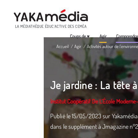
Menu
LA MÉDIATHÈQUE ÉDUC’ACTIVE DES CEMÉA
Coups de ♥
Agir
Comprendr
Aller
Accueil
Agir
Activités autour de l'environn
au
contenu
principal
Je jardine : La tête 
Institut Coopératif De L’École Moderne
Publié le 15/05/2023 sur Yakamédia.
dans le supplément à Jmagazine n°29