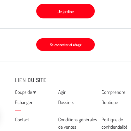
Je jardine
Se connecter et réagir
LIEN
DU SITE
Menu
Coups de ♥
Agir
Comprendre
Echanger
Dossiers
Boutique
Cemea
Contact
Conditions générales
Politique de
de ventes
confidentialité