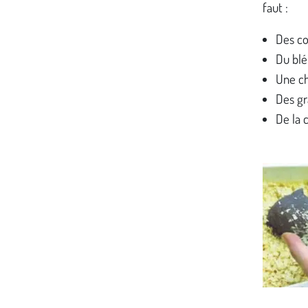
faut :
Des c
Du blé
Une ch
Des gr
De la c