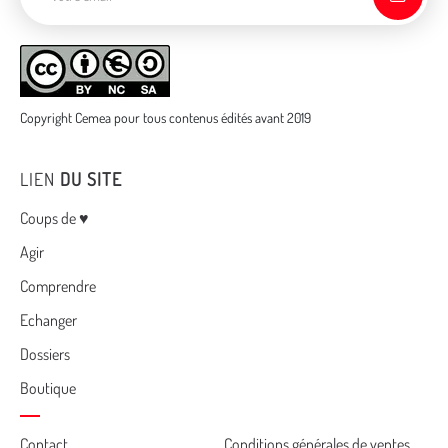
Copyright Cemea pour tous contenus édités avant 2019
LIEN
DU SITE
Menu
Coups de ♥
Agir
Comprendre
Echanger
Dossiers
Boutique
Contact
Conditions générales de ventes