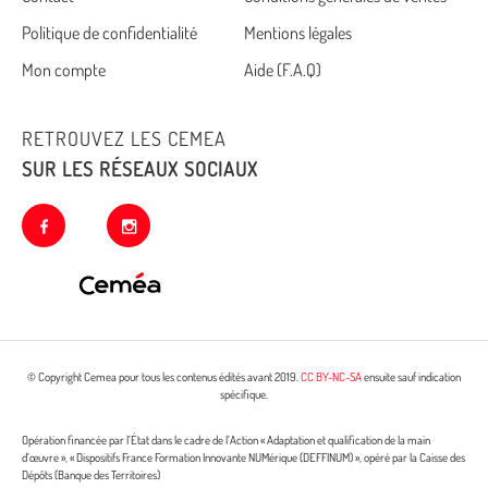
Cemea
Politique de confidentialité
Mentions légales
footer
Mon compte
Aide (F.A.Q)
RETROUVEZ LES CEMEA
SUR LES RÉSEAUX SOCIAUX
facebook
instagram
© Copyright Cemea pour tous les contenus édités avant 2019.
CC BY-NC-SA
ensuite sauf indication
spécifique.
Opération financée par l’État dans le cadre de l’Action « Adaptation et qualification de la main
d’œuvre », « Dispositifs France Formation Innovante NUMérique (DEFFINUM) », opéré par la Caisse des
Dépôts (Banque des Territoires)