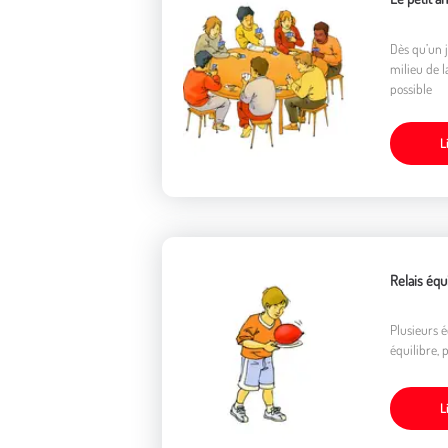
Dès qu’un j
milieu de l
possible
L
Relais équ
Plusieurs é
équilibre, 
L