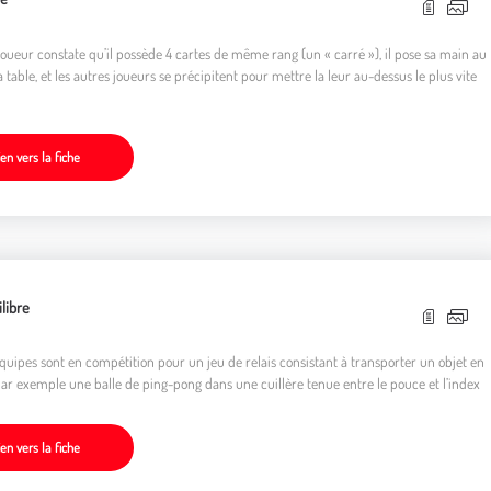
oueur constate qu’il possède 4 cartes de même rang (un « carré »), il pose sa main au
a table, et les autres joueurs se précipitent pour mettre la leur au-dessus le plus vite
ien vers la fiche
ilibre
quipes sont en compétition pour un jeu de relais consistant à transporter un objet en
par exemple une balle de ping-pong dans une cuillère tenue entre le pouce et l’index
ien vers la fiche