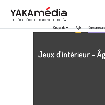
Menu
LA MÉDIATHÈQUE ÉDUC’ACTIVE DES CEMÉA
Coups de ♥
Agir
Comprendr
Aller
au
contenu
principal
Jeux d'intérieur - Âg