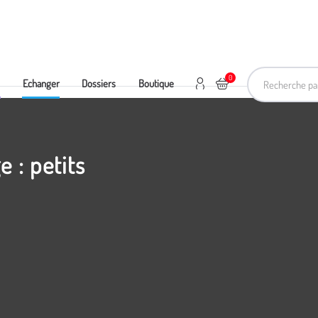
Recherche pa
0
Mon compte
Ajouter au panier
e
Echanger
Dossiers
Boutique
e : petits