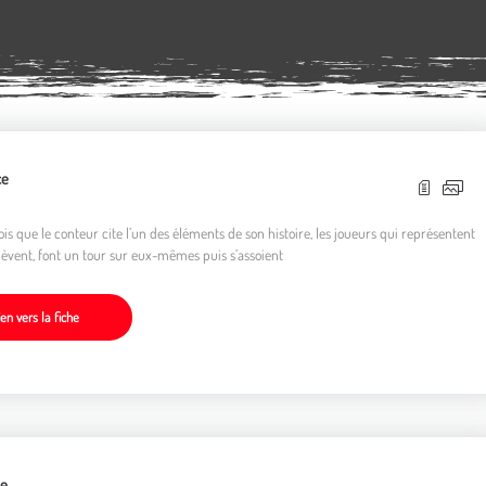
ce
is que le conteur cite l’un des éléments de son histoire, les joueurs qui représentent
 lèvent, font un tour sur eux-mêmes puis s’assoient
ien vers la fiche
ne