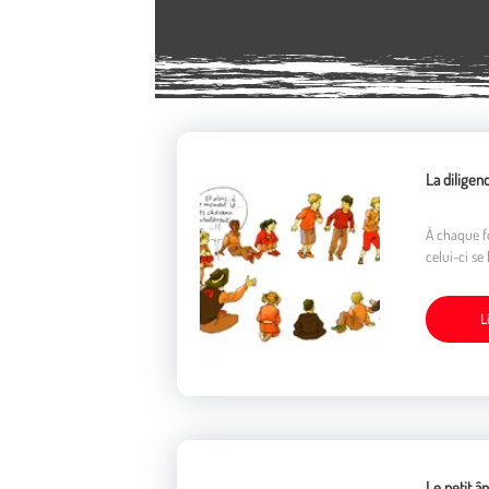
La diligen
À chaque fo
celui-ci se
L
Le petit â